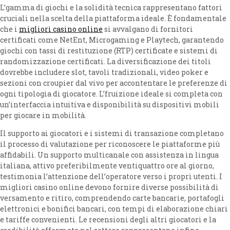
L’gamma di giochi e la solidità tecnica rappresentano fattori
cruciali nella scelta della piattaforma ideale. È fondamentale
che i
migliori casino online
si avvalgano di fornitori
certificati come NetEnt, Microgaming e Playtech, garantendo
giochi con tassi di restituzione (RTP) certificate e sistemi di
randomizzazione certificati. La diversificazione dei titoli
dovrebbe includere slot, tavoli tradizionali, video poker e
sezioni con croupier dal vivo per accontentare le preferenze di
ogni tipologia di giocatore. L’fruizione ideale si completa con
un’interfaccia intuitiva e disponibilità su dispositivi mobili
per giocare in mobilità.
Il supporto ai giocatori e i sistemi di transazione completano
il processo di valutazione per riconoscere le piattaforme più
affidabili. Un supporto multicanale con assistenza in lingua
italiana, attivo preferibilmente ventiquattro ore al giorno,
testimonia l’attenzione dell’operatore verso i propri utenti. I
migliori casino online devono fornire diverse possibilità di
versamento e ritiro, comprendendo carte bancarie, portafogli
elettronici e bonifici bancari, con tempi di elaborazione chiari
e tariffe convenienti. Le recensioni degli altri giocatori e la