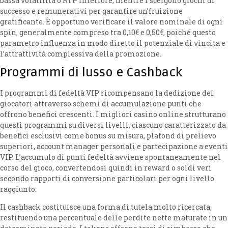
bassa volatilità o RTP inferiore, mentre i scelgono giochi di
successo e remunerativi per garantire un’fruizione
gratificante. È opportuno verificare il valore nominale di ogni
spin, generalmente compreso tra 0,10€ e 0,50€, poiché questo
parametro influenza in modo diretto il potenziale di vincita e
l’attrattività complessiva della promozione.
Programmi di lusso e Cashback
I programmi di fedeltà VIP ricompensano la dedizione dei
giocatori attraverso schemi di accumulazione punti che
offrono benefici crescenti. I migliori casino online strutturano
questi programmi su diversi livelli, ciascuno caratterizzato da
benefici esclusivi come bonus su misura, plafond di prelievo
superiori, account manager personali e partecipazione a eventi
VIP. L’accumulo di punti fedeltà avviene spontaneamente nel
corso del gioco, convertendosi quindi in reward o soldi veri
secondo rapporti di conversione particolari per ogni livello
raggiunto.
Il cashback costituisce una forma di tutela molto ricercata,
restituendo una percentuale delle perdite nette maturate in un