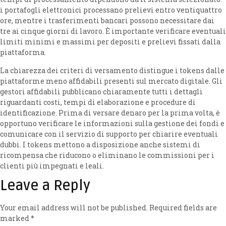
i portafogli elettronici processano prelievi entro ventiquattro
ore, mentre i trasferimenti bancari possono necessitare dai
tre ai cinque giorni di lavoro. È importante verificare eventuali
limiti minimi e massimi per depositi e prelievi fissati dalla
piattaforma.
La chiarezza dei criteri di versamento distingue i tokens dalle
piattaforme meno affidabili presenti sul mercato digitale. Gli
gestori affidabili pubblicano chiaramente tutti i dettagli
riguardanti costi, tempi di elaborazione e procedure di
identificazione. Prima di versare denaro per la prima volta, è
opportuno verificare le informazioni sulla gestione dei fondi e
comunicare con il servizio di supporto per chiarire eventuali
dubbi. I tokens mettono a disposizione anche sistemi di
ricompensa che riducono o eliminano le commissioni per i
clienti più impegnati e leali.
Leave a Reply
Your email address will not be published.
Required fields are
marked
*