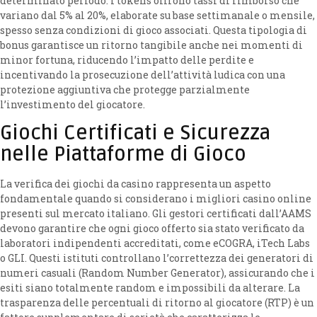
determinato periodo. I tokens offrono tassi di rimborso che
variano dal 5% al 20%, elaborate su base settimanale o mensile,
spesso senza condizioni di gioco associati. Questa tipologia di
bonus garantisce un ritorno tangibile anche nei momenti di
minor fortuna, riducendo l’impatto delle perdite e
incentivando la prosecuzione dell’attività ludica con una
protezione aggiuntiva che protegge parzialmente
l’investimento del giocatore.
Giochi Certificati e Sicurezza
nelle Piattaforme di Gioco
La verifica dei giochi da casino rappresenta un aspetto
fondamentale quando si considerano i migliori casino online
presenti sul mercato italiano. Gli gestori certificati dall’AAMS
devono garantire che ogni gioco offerto sia stato verificato da
laboratori indipendenti accreditati, come eCOGRA, iTech Labs
o GLI. Questi istituti controllano l’correttezza dei generatori di
numeri casuali (Random Number Generator), assicurando che i
esiti siano totalmente random e impossibili da alterare. La
trasparenza delle percentuali di ritorno al giocatore (RTP) è un