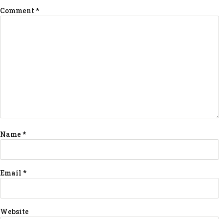
Comment
*
Name
*
Email
*
Website