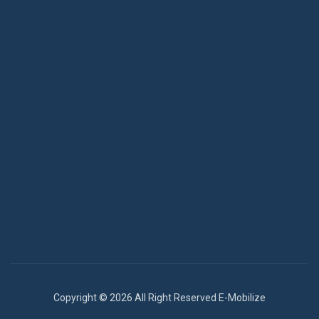
Copyright © 2026 All Right Reserved E-Mobilize