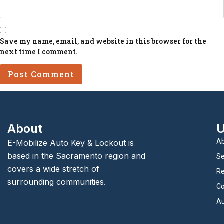
Save my name, email, and website in this browser for the
next time I comment.
About
U
Ab
E-Mobilize Auto Key & Lockout is
based in the Sacramento region and
Se
covers a wide stretch of
Re
surrounding communities.
Co
Au