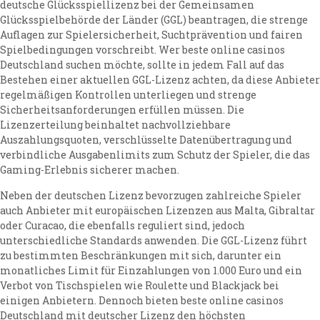
deutsche Glücksspiellizenz bei der Gemeinsamen
Glücksspielbehörde der Länder (GGL) beantragen, die strenge
Auflagen zur Spielersicherheit, Suchtprävention und fairen
Spielbedingungen vorschreibt. Wer beste online casinos
Deutschland suchen möchte, sollte in jedem Fall auf das
Bestehen einer aktuellen GGL-Lizenz achten, da diese Anbieter
regelmäßigen Kontrollen unterliegen und strenge
Sicherheitsanforderungen erfüllen müssen. Die
Lizenzerteilung beinhaltet nachvollziehbare
Auszahlungsquoten, verschlüsselte Datenübertragung und
verbindliche Ausgabenlimits zum Schutz der Spieler, die das
Gaming-Erlebnis sicherer machen.
Neben der deutschen Lizenz bevorzugen zahlreiche Spieler
auch Anbieter mit europäischen Lizenzen aus Malta, Gibraltar
oder Curacao, die ebenfalls reguliert sind, jedoch
unterschiedliche Standards anwenden. Die GGL-Lizenz führt
zu bestimmten Beschränkungen mit sich, darunter ein
monatliches Limit für Einzahlungen von 1.000 Euro und ein
Verbot von Tischspielen wie Roulette und Blackjack bei
einigen Anbietern. Dennoch bieten beste online casinos
Deutschland mit deutscher Lizenz den höchsten