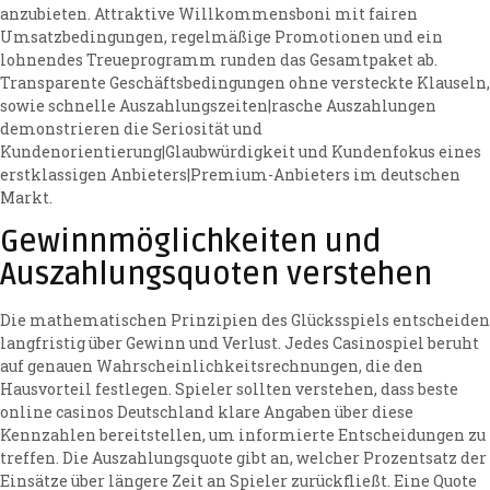
anzubieten. Attraktive Willkommensboni mit fairen
Umsatzbedingungen, regelmäßige Promotionen und ein
lohnendes Treueprogramm runden das Gesamtpaket ab.
Transparente Geschäftsbedingungen ohne versteckte Klauseln,
sowie schnelle Auszahlungszeiten|rasche Auszahlungen
demonstrieren die Seriosität und
Kundenorientierung|Glaubwürdigkeit und Kundenfokus eines
erstklassigen Anbieters|Premium-Anbieters im deutschen
Markt.
Gewinnmöglichkeiten und
Auszahlungsquoten verstehen
Die mathematischen Prinzipien des Glücksspiels entscheiden
langfristig über Gewinn und Verlust. Jedes Casinospiel beruht
auf genauen Wahrscheinlichkeitsrechnungen, die den
Hausvorteil festlegen. Spieler sollten verstehen, dass beste
online casinos Deutschland klare Angaben über diese
Kennzahlen bereitstellen, um informierte Entscheidungen zu
treffen. Die Auszahlungsquote gibt an, welcher Prozentsatz der
Einsätze über längere Zeit an Spieler zurückfließt. Eine Quote