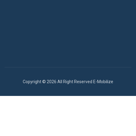
Copyright © 2026 All Right Reserved E-Mobilize