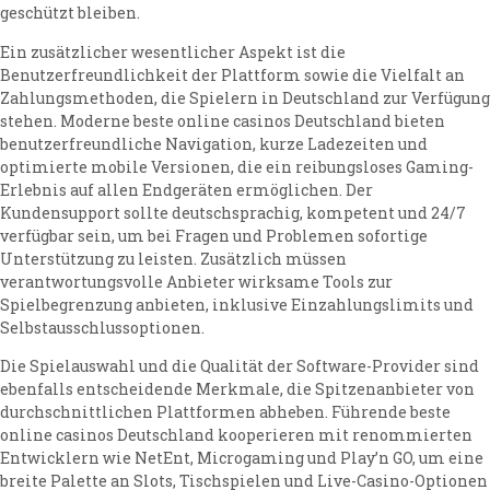
geschützt bleiben.
Ein zusätzlicher wesentlicher Aspekt ist die
Benutzerfreundlichkeit der Plattform sowie die Vielfalt an
Zahlungsmethoden, die Spielern in Deutschland zur Verfügung
stehen. Moderne beste online casinos Deutschland bieten
benutzerfreundliche Navigation, kurze Ladezeiten und
optimierte mobile Versionen, die ein reibungsloses Gaming-
Erlebnis auf allen Endgeräten ermöglichen. Der
Kundensupport sollte deutschsprachig, kompetent und 24/7
verfügbar sein, um bei Fragen und Problemen sofortige
Unterstützung zu leisten. Zusätzlich müssen
verantwortungsvolle Anbieter wirksame Tools zur
Spielbegrenzung anbieten, inklusive Einzahlungslimits und
Selbstausschlussoptionen.
Die Spielauswahl und die Qualität der Software-Provider sind
ebenfalls entscheidende Merkmale, die Spitzenanbieter von
durchschnittlichen Plattformen abheben. Führende beste
online casinos Deutschland kooperieren mit renommierten
Entwicklern wie NetEnt, Microgaming und Play’n GO, um eine
breite Palette an Slots, Tischspielen und Live-Casino-Optionen