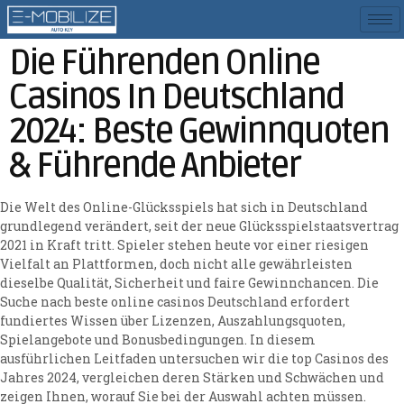
Die Führenden Online
Casinos In Deutschland
2024: Beste Gewinnquoten
& Führende Anbieter
Die Welt des Online-Glücksspiels hat sich in Deutschland
grundlegend verändert, seit der neue Glücksspielstaatsvertrag
2021 in Kraft tritt. Spieler stehen heute vor einer riesigen
Vielfalt an Plattformen, doch nicht alle gewährleisten
dieselbe Qualität, Sicherheit und faire Gewinnchancen. Die
Suche nach beste online casinos Deutschland erfordert
fundiertes Wissen über Lizenzen, Auszahlungsquoten,
Spielangebote und Bonusbedingungen. In diesem
ausführlichen Leitfaden untersuchen wir die top Casinos des
Jahres 2024, vergleichen deren Stärken und Schwächen und
zeigen Ihnen, worauf Sie bei der Auswahl achten müssen.