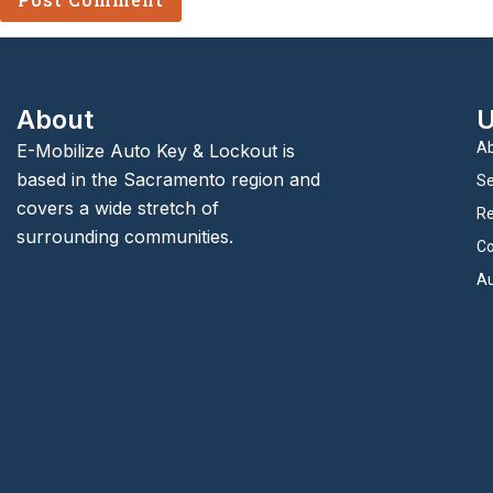
About
U
Ab
E-Mobilize Auto Key & Lockout is
based in the Sacramento region and
Se
covers a wide stretch of
Re
surrounding communities.
Co
Au