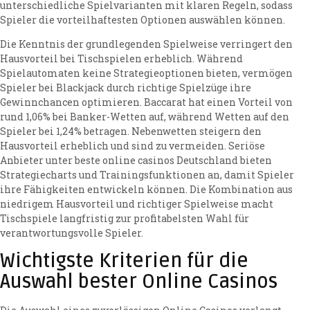
unterschiedliche Spielvarianten mit klaren Regeln, sodass
Spieler die vorteilhaftesten Optionen auswählen können.
Die Kenntnis der grundlegenden Spielweise verringert den
Hausvorteil bei Tischspielen erheblich. Während
Spielautomaten keine Strategieoptionen bieten, vermögen
Spieler bei Blackjack durch richtige Spielzüge ihre
Gewinnchancen optimieren. Baccarat hat einen Vorteil von
rund 1,06% bei Banker-Wetten auf, während Wetten auf den
Spieler bei 1,24% betragen. Nebenwetten steigern den
Hausvorteil erheblich und sind zu vermeiden. Seriöse
Anbieter unter beste online casinos Deutschland bieten
Strategiecharts und Trainingsfunktionen an, damit Spieler
ihre Fähigkeiten entwickeln können. Die Kombination aus
niedrigem Hausvorteil und richtiger Spielweise macht
Tischspiele langfristig zur profitabelsten Wahl für
verantwortungsvolle Spieler.
Wichtigste Kriterien für die
Auswahl bester Online Casinos