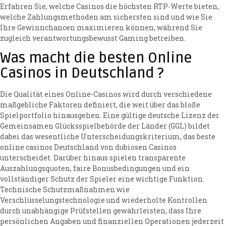
Erfahren Sie, welche Casinos die höchsten RTP-Werte bieten,
welche Zahlungsmethoden am sichersten sind und wie Sie
Ihre Gewinnchancen maximieren können, während Sie
zugleich verantwortungsbewusst Gaming betreiben.
Was macht die besten Online
Casinos in Deutschland ?
Die Qualität eines Online-Casinos wird durch verschiedene
maßgebliche Faktoren definiert, die weit über das bloße
Spielportfolio hinausgehen. Eine gültige deutsche Lizenz der
Gemeinsamen Glücksspielbehörde der Länder (GGL) bildet
dabei das wesentliche Unterscheidungskriterium, das beste
online casinos Deutschland von dubiosen Casinos
unterscheidet. Darüber hinaus spielen transparente
Auszahlungsquoten, faire Bonusbedingungen und ein
vollständiger Schutz der Spieler eine wichtige Funktion.
Technische Schutzmaßnahmen wie
Verschlüsselungstechnologie und wiederholte Kontrollen
durch unabhängige Prüfstellen gewährleisten, dass Ihre
persönlichen Angaben und finanziellen Operationen jederzeit