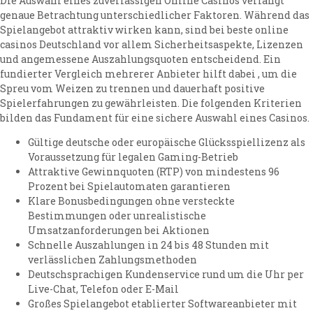
Die Auswahl eines zuverlässigen Online Casinos verlangt
genaue Betrachtung unterschiedlicher Faktoren. Während das
Spielangebot attraktiv wirken kann, sind bei beste online
casinos Deutschland vor allem Sicherheitsaspekte, Lizenzen
und angemessene Auszahlungsquoten entscheidend. Ein
fundierter Vergleich mehrerer Anbieter hilft dabei , um die
Spreu vom Weizen zu trennen und dauerhaft positive
Spielerfahrungen zu gewährleisten. Die folgenden Kriterien
bilden das Fundament für eine sichere Auswahl eines Casinos.
Gültige deutsche oder europäische Glücksspiellizenz als
Voraussetzung für legalen Gaming-Betrieb
Attraktive Gewinnquoten (RTP) von mindestens 96
Prozent bei Spielautomaten garantieren
Klare Bonusbedingungen ohne versteckte
Bestimmungen oder unrealistische
Umsatzanforderungen bei Aktionen
Schnelle Auszahlungen in 24 bis 48 Stunden mit
verlässlichen Zahlungsmethoden
Deutschsprachigen Kundenservice rund um die Uhr per
Live-Chat, Telefon oder E-Mail
Großes Spielangebot etablierter Softwareanbieter mit