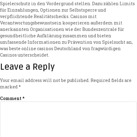
Spielerschutz in den Vordergrund stellen. Dazu zählen Limits
für Einzahlungen, Optionen zur Selbstsperre und
verpflichtende Realitätschecks. Casinos mit
Verantwortungsbewusstsein kooperieren außerdem mit
anerkannten Organisationen wie der Bundeszentrale für
gesundheitliche Aufklärung zusammen und bieten
umfassende Informationen zu Prävention von Spielsucht an,
was beste online casinos Deutschland von fragwürdigen
Casinos unterscheidet.
Leave a Reply
Your email address will not be published.
Required fields are
marked
*
Comment
*