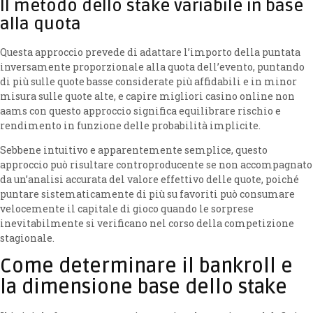
Il metodo dello stake variabile in base
alla quota
Questa approccio prevede di adattare l’importo della puntata
inversamente proporzionale alla quota dell’evento, puntando
di più sulle quote basse considerate più affidabili e in minor
misura sulle quote alte, e capire migliori casino online non
aams con questo approccio significa equilibrare rischio e
rendimento in funzione delle probabilità implicite.
Sebbene intuitivo e apparentemente semplice, questo
approccio può risultare controproducente se non accompagnato
da un’analisi accurata del valore effettivo delle quote, poiché
puntare sistematicamente di più su favoriti può consumare
velocemente il capitale di gioco quando le sorprese
inevitabilmente si verificano nel corso della competizione
stagionale.
Come determinare il bankroll e
la dimensione base dello stake