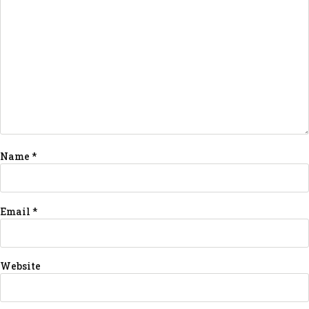
Name
*
Email
*
Website