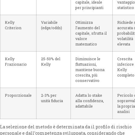
capitale, ideale
vantaggio
per principianti
statistico
Kelly
Variabile
Ottimizza
Richiede 
Criterion
(edge/odds)
l’aumento del
accurata 
capitale, sfrutta il
probabilit
valore
volatilità
matematico
elevata
Kelly
25-50% del
Diminuisce le
Crescita
Frazionario
Kelly
fluttuazioni,
inferiore 
mantiene buona
Kelly
crescita, più
completo
conservativo
Proporzionale
2-3% per
Adatta lo stake
Pericolo 
unità fiducia
alla confidenza,
sopravval
adattabile
la propria
analisi
La selezione del metodo è determinata da il profilo di rischio
personale e dall’competenza sviluppata, considerando che