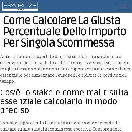
Come Calcolare La Giusta
Percentuale Dello Importo
Per Singola Scommessa
Amministrare il capitale di gioco in maniera strategica è
essenziale per chi si dedica alle scommesse sportive, e sapere
migliori casino online non aams rappresenta una competenza
essenziale per aumentare i guadagni e ridurre le perdite nel
tempo.
Cos’è lo stake e come mai risulta
essenziale calcolarlo in modo
preciso
Lo stake rappresenta l’importo di denaro che si decide di
puntare su una singola scommessa sportiva. Comprendere