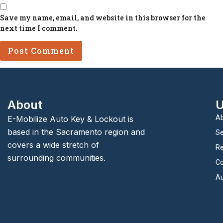
Save my name, email, and website in this browser for the
next time I comment.
About
U
Ab
E-Mobilize Auto Key & Lockout is
based in the Sacramento region and
Se
covers a wide stretch of
Re
surrounding communities.
Co
Au