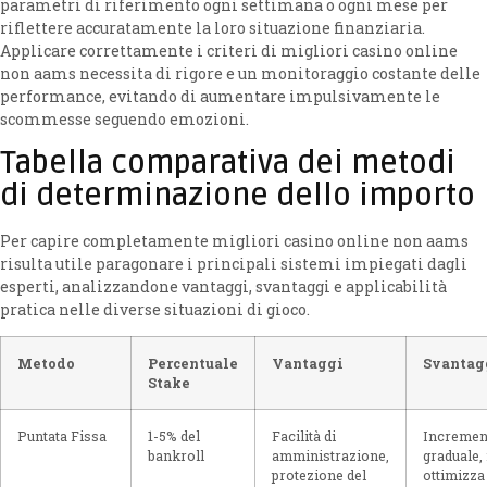
parametri di riferimento ogni settimana o ogni mese per
riflettere accuratamente la loro situazione finanziaria.
Applicare correttamente i criteri di migliori casino online
non aams necessita di rigore e un monitoraggio costante delle
performance, evitando di aumentare impulsivamente le
scommesse seguendo emozioni.
Tabella comparativa dei metodi
di determinazione dello importo
Per capire completamente migliori casino online non aams
risulta utile paragonare i principali sistemi impiegati dagli
esperti, analizzandone vantaggi, svantaggi e applicabilità
pratica nelle diverse situazioni di gioco.
Metodo
Percentuale
Vantaggi
Svantag
Stake
Puntata Fissa
1-5% del
Facilità di
Incremen
bankroll
amministrazione,
graduale,
protezione del
ottimizza 