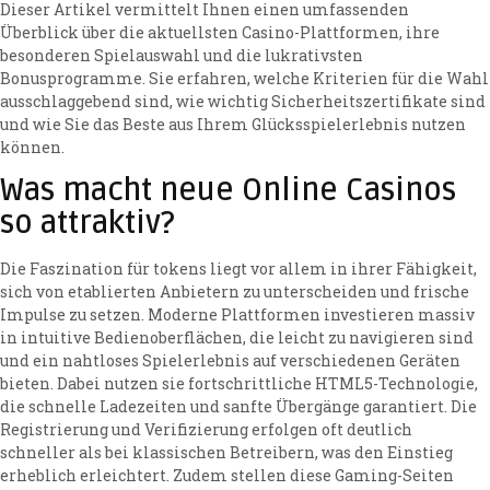
Dieser Artikel vermittelt Ihnen einen umfassenden
Überblick über die aktuellsten Casino-Plattformen, ihre
besonderen Spielauswahl und die lukrativsten
Bonusprogramme. Sie erfahren, welche Kriterien für die Wahl
ausschlaggebend sind, wie wichtig Sicherheitszertifikate sind
und wie Sie das Beste aus Ihrem Glücksspielerlebnis nutzen
können.
Was macht neue Online Casinos
so attraktiv?
Die Faszination für tokens liegt vor allem in ihrer Fähigkeit,
sich von etablierten Anbietern zu unterscheiden und frische
Impulse zu setzen. Moderne Plattformen investieren massiv
in intuitive Bedienoberflächen, die leicht zu navigieren sind
und ein nahtloses Spielerlebnis auf verschiedenen Geräten
bieten. Dabei nutzen sie fortschrittliche HTML5-Technologie,
die schnelle Ladezeiten und sanfte Übergänge garantiert. Die
Registrierung und Verifizierung erfolgen oft deutlich
schneller als bei klassischen Betreibern, was den Einstieg
erheblich erleichtert. Zudem stellen diese Gaming-Seiten