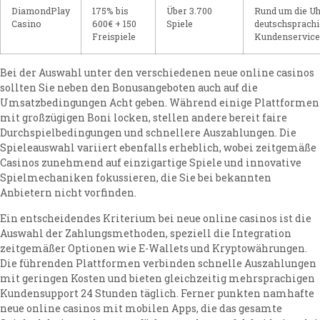
DiamondPlay
175% bis
Über 3.700
Rund um die U
Casino
600€ + 150
Spiele
deutschsprachi
Freispiele
Kundenservice
Bei der Auswahl unter den verschiedenen neue online casinos
sollten Sie neben den Bonusangeboten auch auf die
Umsatzbedingungen Acht geben. Während einige Plattformen
mit großzügigen Boni locken, stellen andere bereit faire
Durchspielbedingungen und schnellere Auszahlungen. Die
Spieleauswahl variiert ebenfalls erheblich, wobei zeitgemäße
Casinos zunehmend auf einzigartige Spiele und innovative
Spielmechaniken fokussieren, die Sie bei bekannten
Anbietern nicht vorfinden.
Ein entscheidendes Kriterium bei neue online casinos ist die
Auswahl der Zahlungsmethoden, speziell die Integration
zeitgemäßer Optionen wie E-Wallets und Kryptowährungen.
Die führenden Plattformen verbinden schnelle Auszahlungen
mit geringen Kosten und bieten gleichzeitig mehrsprachigen
Kundensupport 24 Stunden täglich. Ferner punkten namhafte
neue online casinos mit mobilen Apps, die das gesamte