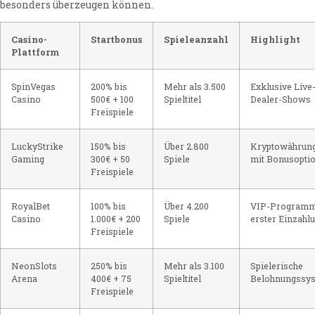
besonders überzeugen können.
Casino-
Startbonus
Spieleanzahl
Highlight
Plattform
SpinVegas
200% bis
Mehr als 3.500
Exklusive Live
Casino
500€ + 100
Spieltitel
Dealer-Shows
Freispiele
LuckyStrike
150% bis
Über 2.800
Kryptowährun
Gaming
300€ + 50
Spiele
mit Bonusopti
Freispiele
RoyalBet
100% bis
Über 4.200
VIP-Programm
Casino
1.000€ + 200
Spiele
erster Einzahl
Freispiele
NeonSlots
250% bis
Mehr als 3.100
Spielerische
Arena
400€ + 75
Spieltitel
Belohnungssy
Freispiele