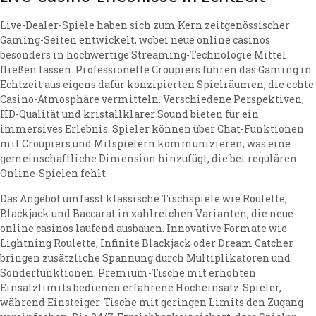
Live-Dealer-Spiele haben sich zum Kern zeitgenössischer
Gaming-Seiten entwickelt, wobei neue online casinos
besonders in hochwertige Streaming-Technologie Mittel
fließen lassen. Professionelle Croupiers führen das Gaming in
Echtzeit aus eigens dafür konzipierten Spielräumen, die echte
Casino-Atmosphäre vermitteln. Verschiedene Perspektiven,
HD-Qualität und kristallklarer Sound bieten für ein
immersives Erlebnis. Spieler können über Chat-Funktionen
mit Croupiers und Mitspielern kommunizieren, was eine
gemeinschaftliche Dimension hinzufügt, die bei regulären
Online-Spielen fehlt.
Das Angebot umfasst klassische Tischspiele wie Roulette,
Blackjack und Baccarat in zahlreichen Varianten, die neue
online casinos laufend ausbauen. Innovative Formate wie
Lightning Roulette, Infinite Blackjack oder Dream Catcher
bringen zusätzliche Spannung durch Multiplikatoren und
Sonderfunktionen. Premium-Tische mit erhöhten
Einsatzlimits bedienen erfahrene Hocheinsatz-Spieler,
während Einsteiger-Tische mit geringen Limits den Zugang