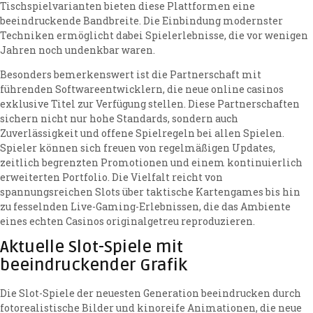
Tischspielvarianten bieten diese Plattformen eine
beeindruckende Bandbreite. Die Einbindung modernster
Techniken ermöglicht dabei Spielerlebnisse, die vor wenigen
Jahren noch undenkbar waren.
Besonders bemerkenswert ist die Partnerschaft mit
führenden Softwareentwicklern, die neue online casinos
exklusive Titel zur Verfügung stellen. Diese Partnerschaften
sichern nicht nur hohe Standards, sondern auch
Zuverlässigkeit und offene Spielregeln bei allen Spielen.
Spieler können sich freuen von regelmäßigen Updates,
zeitlich begrenzten Promotionen und einem kontinuierlich
erweiterten Portfolio. Die Vielfalt reicht von
spannungsreichen Slots über taktische Kartengames bis hin
zu fesselnden Live-Gaming-Erlebnissen, die das Ambiente
eines echten Casinos originalgetreu reproduzieren.
Aktuelle Slot-Spiele mit
beeindruckender Grafik
Die Slot-Spiele der neuesten Generation beeindrucken durch
fotorealistische Bilder und kinoreife Animationen, die neue