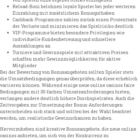
Reload-Boni belohnen loyale Spieler bei jeder weiteren
Einzahlung mit zusätzlichem Bonusguthaben
Cashback-Programme zahlen zurück einen Prozentsatz
der Verluste und minimieren das Spielrisiko deutlich
VIP-Programme bieten besondere Privilegien wie
individuelle Kundenbetreuung und schnellere
Auszahlungen an
Turniere und Gewinnspiele mit attraktiven Preisen
schaffen mehr Gewinnmöglichkeiten für aktive
Mitglieder
Bei der Bewertung von Bonusangeboten sollten Spieler stets
die Umsatzbedingungen genau überprüfen, da diese erheblich
variieren können. Während einige neue online casinos faire
Bedingungen mit 30-fachen Umsatzanforderungen bieten,
verlangen andere deutlich höhere Durchspielraten. Auch die
Zeitvorgaben zur Umsetzung der Bonus-Anforderungen
unterscheiden sich stark und sollten bei der Wahl beachtet
werden, um realistische Gewinnchancen zu haben.
Hervorzuheben sind kreative Bonusangebote, die neue online
casinos anbieten, um sich von der Konkurrenz zu