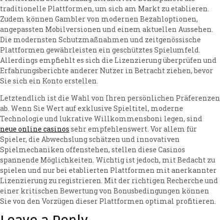
traditionelle Plattformen, um sich am Markt zu etablieren.
Zudem können Gambler von modernen Bezahloptionen,
angepassten Mobilversionen und einem aktuellen Aussehen.
Die modernsten Schutzmaßnahmen und zeitgenössische
Plattformen gewährleisten ein geschütztes Spielumfeld.
Allerdings empfiehlt es sich die Lizenzierung überprüfen und
Erfahrungsberichte anderer Nutzer in Betracht ziehen, bevor
Sie sich ein Konto erstellen.
Letztendlich ist die Wahl von Ihren persönlichen Präferenzen
ab. Wenn Sie Wert auf exklusive Spieltitel, moderne
Technologie und lukrative Willkommensboni legen, sind
neue online casinos
sehr empfehlenswert. Vor allem für
Spieler, die Abwechslung schätzen und innovativen
Spielmechaniken offenstehen, stellen diese Casinos
spannende Möglichkeiten. Wichtig ist jedoch, mit Bedacht zu
spielen und nur bei etablierten Plattformen mit anerkannter
Lizenzierung zu registrieren. Mit der richtigen Recherche und
einer kritischen Bewertung von Bonusbedingungen können
Sie von den Vorzügen dieser Plattformen optimal profitieren.