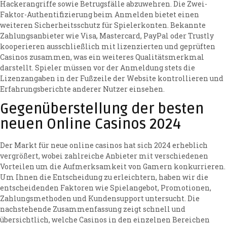
Hackerangriffe sowie Betrugsfälle abzuwehren. Die Zwei-
Faktor-Authentifizierung beim Anmelden bietet einen
weiteren Sicherheitsschutz für Spielerkonten. Bekannte
Zahlungsanbieter wie Visa, Mastercard, PayPal oder Trustly
kooperieren ausschließlich mit lizenzierten und geprüften
Casinos zusammen, was ein weiteres Qualitätsmerkmal
darstellt. Spieler müssen vor der Anmeldung stets die
Lizenzangaben in der Fußzeile der Website kontrollieren und
Erfahrungsberichte anderer Nutzer einsehen.
Gegenüberstellung der besten
neuen Online Casinos 2024
Der Markt für neue online casinos hat sich 2024 erheblich
vergrößert, wobei zahlreiche Anbieter mit verschiedenen
Vorteilen um die Aufmerksamkeit von Gamern konkurrieren.
Um Ihnen die Entscheidung zu erleichtern, haben wir die
entscheidenden Faktoren wie Spielangebot, Promotionen,
Zahlungsmethoden und Kundensupport untersucht. Die
nachstehende Zusammenfassung zeigt schnell und
übersichtlich, welche Casinos in den einzelnen Bereichen