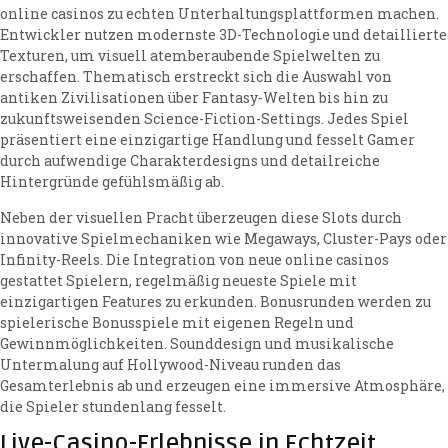
online casinos zu echten Unterhaltungsplattformen machen.
Entwickler nutzen modernste 3D-Technologie und detaillierte
Texturen, um visuell atemberaubende Spielwelten zu
erschaffen. Thematisch erstreckt sich die Auswahl von
antiken Zivilisationen über Fantasy-Welten bis hin zu
zukunftsweisenden Science-Fiction-Settings. Jedes Spiel
präsentiert eine einzigartige Handlung und fesselt Gamer
durch aufwendige Charakterdesigns und detailreiche
Hintergründe gefühlsmäßig ab.
Neben der visuellen Pracht überzeugen diese Slots durch
innovative Spielmechaniken wie Megaways, Cluster-Pays oder
Infinity-Reels. Die Integration von neue online casinos
gestattet Spielern, regelmäßig neueste Spiele mit
einzigartigen Features zu erkunden. Bonusrunden werden zu
spielerische Bonusspiele mit eigenen Regeln und
Gewinnmöglichkeiten. Sounddesign und musikalische
Untermalung auf Hollywood-Niveau runden das
Gesamterlebnis ab und erzeugen eine immersive Atmosphäre,
die Spieler stundenlang fesselt.
Live-Casino-Erlebnisse in Echtzeit