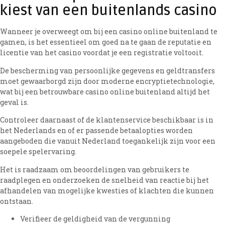
kiest van een buitenlands casino
Wanneer je overweegt om bij een casino online buitenland te
gamen, is het essentieel om goed na te gaan de reputatie en
licentie van het casino voordat je een registratie voltooit.
De bescherming van persoonlijke gegevens en geldtransfers
moet gewaarborgd zijn door moderne encryptietechnologie,
wat bij een betrouwbare casino online buitenland altijd het
geval is.
Controleer daarnaast of de klantenservice beschikbaar is in
het Nederlands en of er passende betaalopties worden
aangeboden die vanuit Nederland toegankelijk zijn voor een
soepele spelervaring.
Het is raadzaam om beoordelingen van gebruikers te
raadplegen en onderzoeken de snelheid van reactie bij het
afhandelen van mogelijke kwesties of klachten die kunnen
ontstaan.
Verifieer de geldigheid van de vergunning