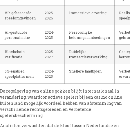
VR-gebaseerde
2025-
Immersieve ervaring
Realis
speelomgevingen
2026
speelp
AI-gestuurde
2024-
Persoonlijke
Verbe
personalisatie
2025
beloningsaanbiedingen
gebru
Blockchain
2025-
Duidelijke
Geste
verificatie
2027
transactieverwerking
betro
5G-enabled
2024-
Snellere laadtijden
Verbe
speelplatformen
2025
ervar
De regelgeving van online gokken blijft internationaal in
verandering, waardoor actieve spelers bij een casino online
buitenland mogelijk voordeel hebben van afstemming van
verschillende rechtsgebieden en verbeterde
spelersbescherming.
Analisten verwachten dat de kloof tussen Nederlandse en