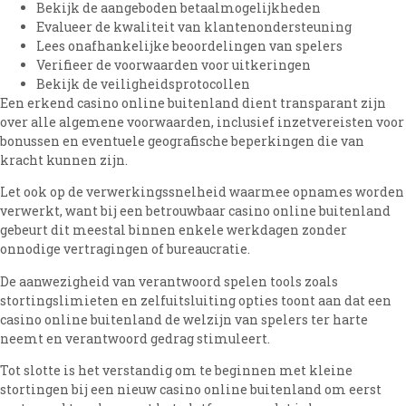
Bekijk de aangeboden betaalmogelijkheden
Evalueer de kwaliteit van klantenondersteuning
Lees onafhankelijke beoordelingen van spelers
Verifieer de voorwaarden voor uitkeringen
Bekijk de veiligheidsprotocollen
Een erkend casino online buitenland dient transparant zijn
over alle algemene voorwaarden, inclusief inzetvereisten voor
bonussen en eventuele geografische beperkingen die van
kracht kunnen zijn.
Let ook op de verwerkingssnelheid waarmee opnames worden
verwerkt, want bij een betrouwbaar casino online buitenland
gebeurt dit meestal binnen enkele werkdagen zonder
onnodige vertragingen of bureaucratie.
De aanwezigheid van verantwoord spelen tools zoals
stortingslimieten en zelfuitsluiting opties toont aan dat een
casino online buitenland de welzijn van spelers ter harte
neemt en verantwoord gedrag stimuleert.
Tot slotte is het verstandig om te beginnen met kleine
stortingen bij een nieuw casino online buitenland om eerst