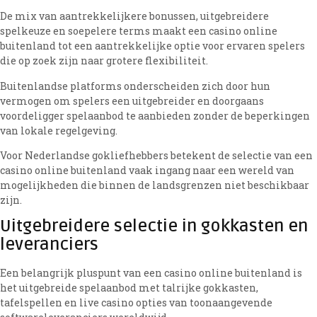
De mix van aantrekkelijkere bonussen, uitgebreidere
spelkeuze en soepelere terms maakt een casino online
buitenland tot een aantrekkelijke optie voor ervaren spelers
die op zoek zijn naar grotere flexibiliteit.
Buitenlandse platforms onderscheiden zich door hun
vermogen om spelers een uitgebreider en doorgaans
voordeligger spelaanbod te aanbieden zonder de beperkingen
van lokale regelgeving.
Voor Nederlandse gokliefhebbers betekent de selectie van een
casino online buitenland vaak ingang naar een wereld van
mogelijkheden die binnen de landsgrenzen niet beschikbaar
zijn.
Uitgebreidere selectie in gokkasten en
leveranciers
Een belangrijk pluspunt van een casino online buitenland is
het uitgebreide spelaanbod met talrijke gokkasten,
tafelspellen en live casino opties van toonaangevende