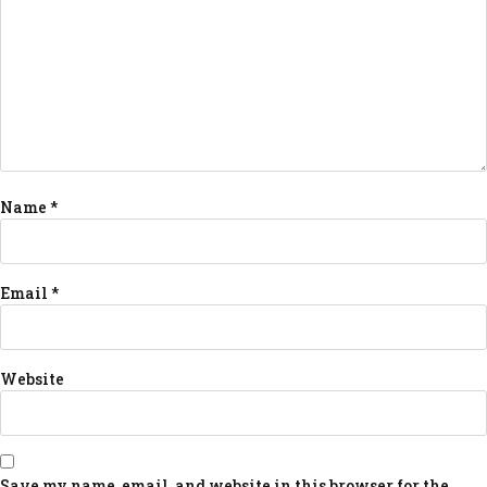
Name
*
Email
*
Website
Save my name, email, and website in this browser for the