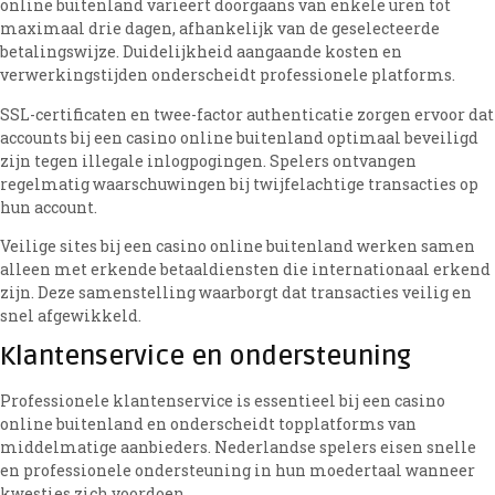
online buitenland varieert doorgaans van enkele uren tot
maximaal drie dagen, afhankelijk van de geselecteerde
betalingswijze. Duidelijkheid aangaande kosten en
verwerkingstijden onderscheidt professionele platforms.
SSL-certificaten en twee-factor authenticatie zorgen ervoor dat
accounts bij een casino online buitenland optimaal beveiligd
zijn tegen illegale inlogpogingen. Spelers ontvangen
regelmatig waarschuwingen bij twijfelachtige transacties op
hun account.
Veilige sites bij een casino online buitenland werken samen
alleen met erkende betaaldiensten die internationaal erkend
zijn. Deze samenstelling waarborgt dat transacties veilig en
snel afgewikkeld.
Klantenservice en ondersteuning
Professionele klantenservice is essentieel bij een casino
online buitenland en onderscheidt topplatforms van
middelmatige aanbieders. Nederlandse spelers eisen snelle
en professionele ondersteuning in hun moedertaal wanneer
kwesties zich voordoen.