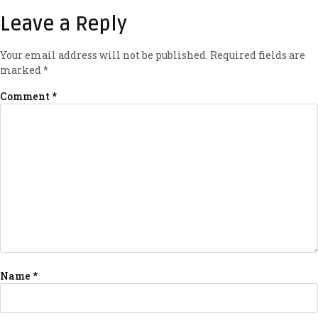
Leave a Reply
Your email address will not be published.
Required fields are
marked
*
Comment
*
Name
*