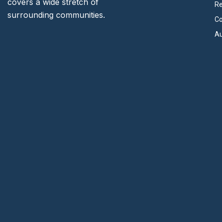
covers a wide stretch of
Re
surrounding communities.
Co
Au