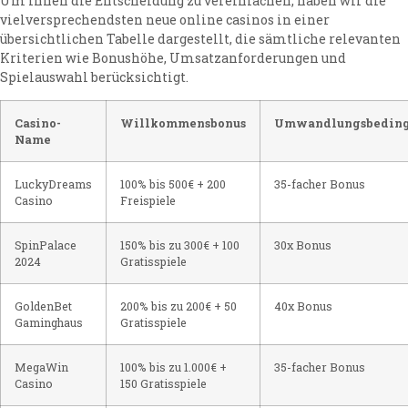
Um Ihnen die Entscheidung zu vereinfachen, haben wir die
vielversprechendsten neue online casinos in einer
übersichtlichen Tabelle dargestellt, die sämtliche relevanten
Kriterien wie Bonushöhe, Umsatzanforderungen und
Spielauswahl berücksichtigt.
Casino-
Willkommensbonus
Umwandlungsbedin
Name
LuckyDreams
100% bis 500€ + 200
35-facher Bonus
Casino
Freispiele
SpinPalace
150% bis zu 300€ + 100
30x Bonus
2024
Gratisspiele
GoldenBet
200% bis zu 200€ + 50
40x Bonus
Gaminghaus
Gratisspiele
MegaWin
100% bis zu 1.000€ +
35-facher Bonus
Casino
150 Gratisspiele