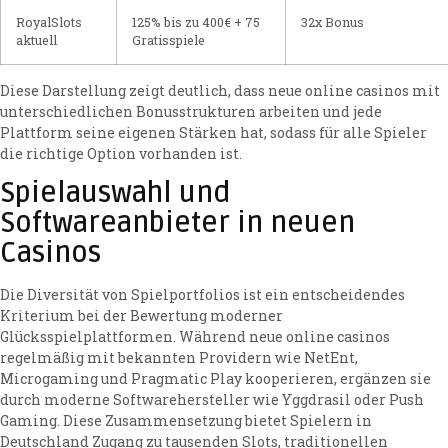
RoyalSlots
125% bis zu 400€ + 75
32x Bonus
aktuell
Gratisspiele
Diese Darstellung zeigt deutlich, dass neue online casinos mit
unterschiedlichen Bonusstrukturen arbeiten und jede
Plattform seine eigenen Stärken hat, sodass für alle Spieler
die richtige Option vorhanden ist.
Spielauswahl und
Softwareanbieter in neuen
Casinos
Die Diversität von Spielportfolios ist ein entscheidendes
Kriterium bei der Bewertung moderner
Glücksspielplattformen. Während neue online casinos
regelmäßig mit bekannten Providern wie NetEnt,
Microgaming und Pragmatic Play kooperieren, ergänzen sie
durch moderne Softwarehersteller wie Yggdrasil oder Push
Gaming. Diese Zusammensetzung bietet Spielern in
Deutschland Zugang zu tausenden Slots, traditionellen