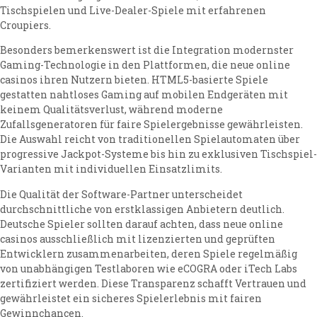
Tischspielen und Live-Dealer-Spiele mit erfahrenen
Croupiers.
Besonders bemerkenswert ist die Integration modernster
Gaming-Technologie in den Plattformen, die neue online
casinos ihren Nutzern bieten. HTML5-basierte Spiele
gestatten nahtloses Gaming auf mobilen Endgeräten mit
keinem Qualitätsverlust, während moderne
Zufallsgeneratoren für faire Spielergebnisse gewährleisten.
Die Auswahl reicht von traditionellen Spielautomaten über
progressive Jackpot-Systeme bis hin zu exklusiven Tischspiel-
Varianten mit individuellen Einsatzlimits.
Die Qualität der Software-Partner unterscheidet
durchschnittliche von erstklassigen Anbietern deutlich.
Deutsche Spieler sollten darauf achten, dass neue online
casinos ausschließlich mit lizenzierten und geprüften
Entwicklern zusammenarbeiten, deren Spiele regelmäßig
von unabhängigen Testlaboren wie eCOGRA oder iTech Labs
zertifiziert werden. Diese Transparenz schafft Vertrauen und
gewährleistet ein sicheres Spielerlebnis mit fairen
Gewinnchancen.